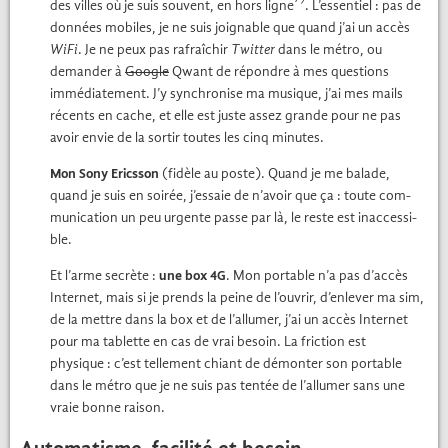
des villes où je suis sou­vent, en hors ligne
. L’essentiel : pas de
don­nées mobiles, je ne suis joignable que quand j’ai un accès
WiFi
. Je ne peux pas rafraîchir
Twit­ter
dans le métro, ou
deman­der à
Google
Qwant de répon­dre à mes ques­tions
immé­di­ate­ment. J’y syn­chro­nise ma musique, j’ai mes mails
récents en cache, et elle est juste assez grande pour ne pas
avoir envie de la sor­tir toutes les cinq min­utes.
Mon Sony Eric­s­son
(fidèle au poste). Quand je me balade,
quand je suis en soirée, j’essaie de n’avoir que ça : toute com­
mu­ni­ca­tion un peu urgente passe par là, le reste est inac­ces­si­
ble.
Et l’arme secrète :
une box
. Mon portable n’a pas d’accès
4G
Inter­net, mais si je prends la peine de l’ouvrir, d’enlever ma sim,
de la met­tre dans la box et de l’allumer, j’ai un accès Inter­net
pour ma tablette en cas de vrai besoin. La fric­tion est
physique : c’est telle­ment chi­ant de démon­ter son portable
dans le métro que je ne suis pas ten­tée de l’allumer sans une
vraie bonne rai­son.