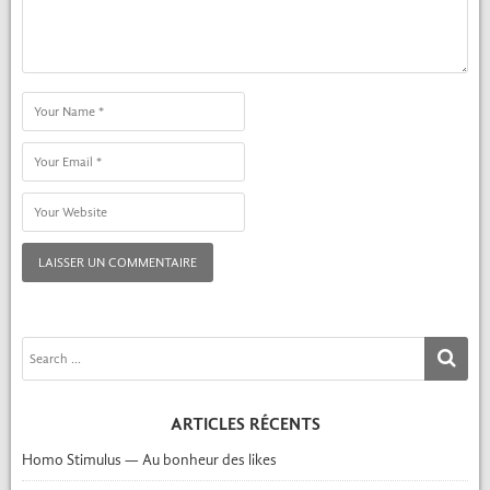
Name
Email
Website
Search
SE
for:
ARTICLES RÉCENTS
Homo Stimulus — Au bonheur des likes