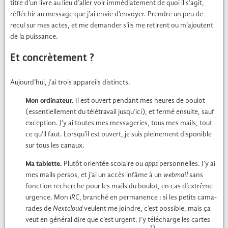
titre d’un livre au lieu d’aller voir immé­di­ate­ment de quoi il s’agit,
réfléchir au mes­sage que j’ai envie d’envoyer. Pren­dre un peu de
recul sur mes actes, et me deman­der s’ils me retirent ou m’ajoutent
de la puis­sance.
Et concrètement ?
Aujourd’hui, j’ai trois appareils dis­tincts.
Mon ordi­na­teur.
Il est ouvert pen­dant mes heures de boulot
(essen­tielle­ment du télé­tra­vail jusqu’ici), et fer­mé ensuite, sauf
excep­tion. J’y ai toutes mes mes­sageries, tous mes mails, tout
ce qu’il faut. Lorsqu’il est ouvert, je suis pleine­ment disponible
sur tous les canaux.
Ma tablette.
Plutôt ori­en­tée sco­laire ou
apps
per­son­nelles. J’y ai
mes mails per­sos, et j’ai un accès infâme à un
web­mail
sans
fonc­tion recherche pour les mails du boulot, en cas d’extrême
urgence. Mon
, branché en per­ma­nence : si les petits cama­
IRC
rades de
Nextcloud
veu­lent me join­dre, c’est pos­si­ble, mais ça
veut en général dire que c’est urgent. J’y télécharge les cartes
7)