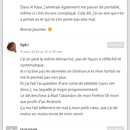
Dans le futur, j’aimerais égale­ment me pass­er de portable,
même si c’est encore com­pliqué. Cela dit, j’ai un ami qui n’en
a jamais eu et qui ne s’en porte pas plus mal.
Bonne journée.
lipki
RÉPONDRE
8 mars 2018 at 15 h 29 min
J’ai un peut la même démarche, pas de façon si réflé­chit et
sys­té­ma­tique.
Je n’active pas les don­nées en itinérance et mon for­fait ne
me le per­met pas non plus.
Et j’ai fait l’acquisition d’une sorte de tablette (sans sim
donc), sur laque­lle je migre pro­gres­sive­ment.
Le déclencheur à était l’abandon de mon Fire­fox
mort
OS
aux prof­it d’un Android.
Ça ma fait telle­ment de mal à mon petit cœur, que j’ai de
moins en moins envie de m’en servir.
laurange
RÉPONDRE