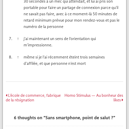
30 sec­on­des à un mec qui attendait, et lui ai pris son
portable pour faire un partage de con­nex­ion parce qu’il
ne savait pas faire, avec à ce moment-là 50 min­utes de
retard min­i­mum prévue pour mon ren­dez-vous et pas le
numéro de la per­son­ne
7.
↑
j’ai main­tenant un sens de l’orientation qui
m’impressionne.
8.
↑
même si je l’ai récem­ment éteint trois semaines
d’affilée, et que per­son­ne n’est mort
L’école de commerce, fabrique
Homo Stimulus — Au bonheur des
Navigation
de la résignation
likes
de
l’article
6 thoughts on “
Sans smartphone, point de salut ?
”