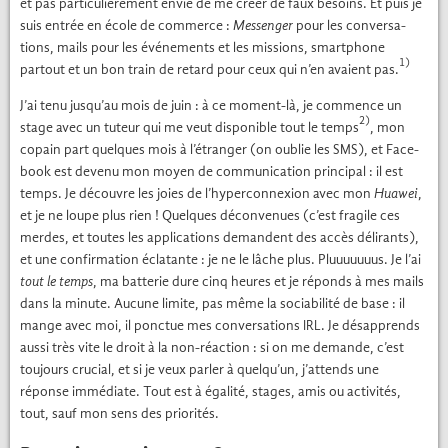
et pas par­ti­c­ulière­ment envie de me créer de faux besoins. Et puis je
suis entrée en école de com­merce :
Mes­sen­ger
pour les con­ver­sa­
tions, mails pour les événe­ments et les mis­sions, smart­phone
1)
partout et un bon train de retard pour ceux qui n’en avaient pas.
J’ai tenu jusqu’au mois de juin : à ce moment-là, je com­mence un
2)
stage avec un tuteur qui me veut disponible tout le temps
, mon
copain part quelques mois à l’étranger (on oublie les
), et Face­
SMS
book est devenu mon moyen de com­mu­ni­ca­tion prin­ci­pal : il est
temps. Je décou­vre les joies de l’hyperconnexion avec mon
Huawei
,
et je ne loupe plus rien ! Quelques décon­v­enues (c’est frag­ile ces
merdes, et toutes les appli­ca­tions deman­dent des accès déli­rants),
et une con­fir­ma­tion écla­tante : je ne le lâche plus. Plu­u­u­u­u­u­us. Je l’ai
tout le temps
, ma bat­terie dure cinq heures et je réponds à mes mails
dans la minute. Aucune lim­ite, pas même la socia­bil­ité de base : il
mange avec moi, il ponctue mes con­ver­sa­tions
. Je dés­ap­prends
IRL
aus­si très vite le droit à la non-réac­tion : si on me demande, c’est
tou­jours cru­cial, et si je veux par­ler à quelqu’un, j’attends une
réponse immé­di­ate. Tout est à égal­ité, stages, amis ou activ­ités,
tout, sauf mon sens des pri­or­ités.