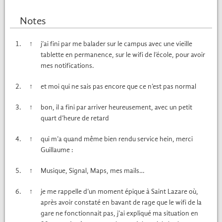
Notes
1.
↑
j’ai fini par me balad­er sur le cam­pus avec une vieille
tablette en per­ma­nence, sur le wifi de l’école, pour avoir
mes noti­fi­ca­tions.
2.
↑
et moi qui ne sais pas encore que ce n’est pas nor­mal
3.
↑
bon, il a fini par arriv­er heureuse­ment, avec un petit
quart d’heure de retard
4.
↑
qui m’a quand même bien ren­du ser­vice hein, mer­ci
Guil­laume :
5.
↑
Musique, Sig­nal, Maps, mes mails…
6.
↑
je me rap­pelle d’un moment épique à Saint Lazare où,
après avoir con­staté en bavant de rage que le wifi de la
gare ne fonc­tion­nait pas, j’ai expliqué ma sit­u­a­tion en