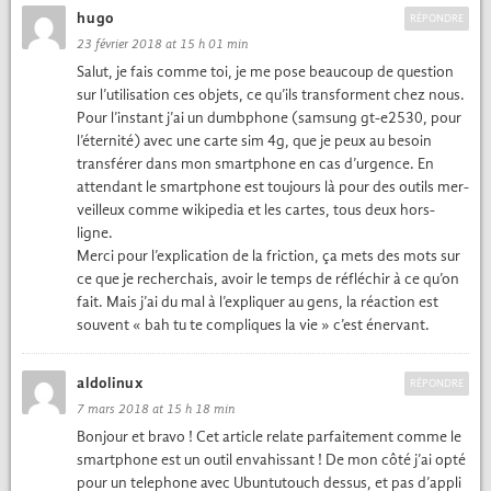
hugo
RÉPONDRE
23 février 2018 at 15 h 01 min
Salut, je fais comme toi, je me pose beau­coup de ques­tion
sur l’utilisation ces objets, ce qu’ils trans­for­ment chez nous.
Pour l’instant j’ai un dumb­phone (sam­sung gt-e2530, pour
l’éternité) avec une carte sim 4g, que je peux au besoin
trans­fér­er dans mon smart­phone en cas d’urgence. En
atten­dant le smart­phone est tou­jours là pour des out­ils mer­
veilleux comme wikipedia et les cartes, tous deux hors-
ligne.
Mer­ci pour l’explication de la fric­tion, ça mets des mots sur
ce que je recher­chais, avoir le temps de réfléchir à ce qu’on
fait. Mais j’ai du mal à l’expliquer au gens, la réac­tion est
sou­vent « bah tu te com­pliques la vie » c’est éner­vant.
aldolinux
RÉPONDRE
7 mars 2018 at 15 h 18 min
Bon­jour et bra­vo ! Cet arti­cle relate par­faite­ment comme le
smart­phone est un out­il envahissant ! De mon côté j’ai opté
pour un tele­phone avec Ubun­tutouch dessus, et pas d’appli