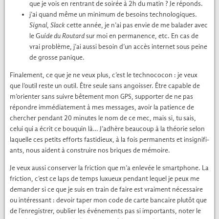
que je vois en ren­trant de soirée à 2h du matin ? Je réponds.
j’ai quand même un min­i­mum de besoins tech­nologiques.
Sig­nal
,
Slack
cette année, je n’ai pas envie de me balad­er avec
le G
uide du Routard
sur moi en per­ma­nence, etc. En cas de
vrai prob­lème, j’ai aus­si besoin d’un accès inter­net sous peine
de grosse panique.
Finale­ment, ce que je ne veux plus, c’est le tech­no­co­con : je veux
que l’outil reste un out­il. Être seule sans angoiss­er. Être capa­ble de
m’orienter sans suiv­re bête­ment mon
, sup­port­er de ne pas
GPS
répon­dre immé­di­ate­ment à mes mes­sages, avoir la patience de
chercher pen­dant 20 min­utes le nom de ce mec, mais si, tu sais,
celui qui a écrit ce bouquin là… J’adhère beau­coup à la théorie selon
laque­lle ces petits efforts fas­ti­dieux, à la fois per­ma­nents et insignifi­
ants, nous aident à con­stru­ire nos briques de mémoire.
Je veux aus­si con­serv­er la fric­tion que m’a enlevée le smart­phone. La
fric­tion, c’est ce laps de temps lux­ueux pen­dant lequel je peux me
deman­der si ce que je suis en train de faire est vrai­ment néces­saire
ou intéres­sant : devoir taper mon code de carte ban­caire plutôt que
de l’enregistrer, oubli­er les événe­ments pas si impor­tants, not­er le