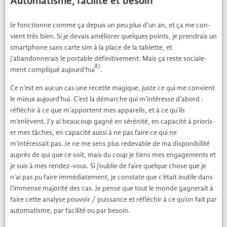
Automatisme, facilité et besoin
Je fonc­tionne comme ça depuis un peu plus d’un an, et ça me con­
vient très bien. Si je devais amélior­er quelques points, je prendrais un
smart­phone sans carte sim à la place de la tablette, et
j’abandonnerais le portable défini­tive­ment. Mais ça reste sociale­
8)
ment com­pliqué aujourd’hui
.
Ce n’est en aucun cas une recette mag­ique, juste ce qui me con­vient
le mieux aujourd’hui. C’est la démarche qui m’intéresse d’abord :
réfléchir à ce que m’apportent mes appareils, et à ce qu’ils
m’enlèvent. J’y ai beau­coup gag­né en sérénité, en capac­ité à pri­oris­
er mes tâch­es, en capac­ité aus­si à ne pas faire ce qui ne
m’intéressait pas. Je ne me sens plus redev­able de ma disponi­bil­ité
auprès de qui que ce soit, mais du coup je tiens mes engage­ments et
je suis à mes ren­dez-vous. Si j’oublie de faire quelque chose que je
n’ai pas pu faire immé­di­ate­ment, je con­state que c’était inutile dans
l’immense majorité des cas. Je pense que tout le monde gag­n­erait à
faire cette analyse pou­voir / puis­sance et réfléchir à ce qu’on fait par
automa­tisme, par facil­ité ou par besoin.