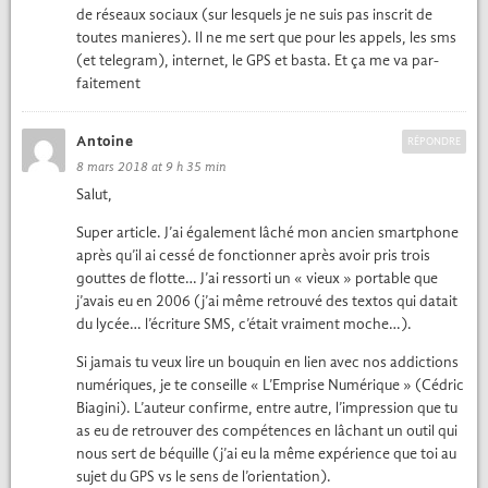
de réseaux soci­aux (sur lesquels je ne suis pas inscrit de
toutes manieres). Il ne me sert que pour les appels, les sms
(et telegram), inter­net, le
et bas­ta. Et ça me va par­
GPS
faite­ment
Antoine
RÉPONDRE
8 mars 2018 at 9 h 35 min
Salut,
Super arti­cle. J’ai égale­ment lâché mon ancien smart­phone
après qu’il ai cessé de fonc­tion­ner après avoir pris trois
gouttes de flotte… J’ai ressor­ti un « vieux » portable que
j’avais eu en 2006 (j’ai même retrou­vé des tex­tos qui datait
du lycée… l’écriture
, c’était vrai­ment moche…).
SMS
Si jamais tu veux lire un bouquin en lien avec nos addic­tions
numériques, je te con­seille « L’Emprise Numérique » (Cédric
Biagi­ni). L’auteur con­firme, entre autre, l’impression que tu
as eu de retrou­ver des com­pé­tences en lâchant un out­il qui
nous sert de béquille (j’ai eu la même expéri­ence que toi au
sujet du
vs le sens de l’orientation).
GPS