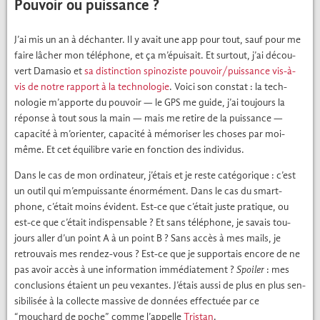
Pouvoir ou puissance ?
J’ai mis un an à déchanter. Il y avait une app pour tout, sauf pour me
faire lâch­er mon télé­phone, et ça m’épuisait. Et surtout, j’ai décou­
vert Dama­sio et
sa dis­tinc­tion spin­oziste pouvoir/puissance vis-à-
vis de notre rap­port à la tech­nolo­gie
. Voici son con­stat : la tech­
nolo­gie m’apporte du pou­voir — le
me guide, j’ai tou­jours la
GPS
réponse à tout sous la main — mais me retire de la puis­sance —
capac­ité à m’orienter, capac­ité à mémoris­er les choses par moi-
même. Et cet équili­bre varie en fonc­tion des indi­vidus.
Dans le cas de mon ordi­na­teur, j’étais et je reste caté­gorique : c’est
un out­il qui m’empuissante énor­mé­ment. Dans le cas du smart­
phone, c’était moins évi­dent. Est-ce que c’était juste pra­tique, ou
est-ce que c’était indis­pens­able ? Et sans télé­phone, je savais tou­
jours aller d’un point A à un point B ? Sans accès à mes mails, je
retrou­vais mes ren­dez-vous ? Est-ce que je sup­por­t­ais encore de ne
pas avoir accès à une infor­ma­tion immé­di­ate­ment ?
Spoil­er
: mes
con­clu­sions étaient un peu vex­antes. J’étais aus­si de plus en plus sen­
si­bil­isée à la col­lecte mas­sive de don­nées effec­tuée par ce
“mouchard de poche” comme l’appelle
Tris­tan
.