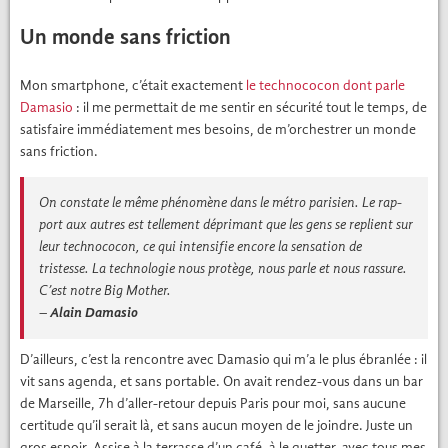
Un monde sans friction
Mon smart­phone, c’était exacte­ment
le tech­no­co­con dont par­le
Dama­sio
: il me per­me­t­tait de me sen­tir en sécu­rité tout le temps, de
sat­is­faire immé­di­ate­ment mes besoins, de m’orchestrer un monde
sans fric­tion.
On con­state le même phénomène dans le métro parisien. Le rap­
port aux autres est telle­ment dép­ri­mant que les gens se replient sur
leur tech­no­co­con, ce qui inten­si­fie encore la sen­sa­tion de
tristesse. La tech­nolo­gie nous pro­tège, nous par­le et nous ras­sure.
C’est notre Big Moth­er.
–
Alain Dama­sio
D’ailleurs, c’est la ren­con­tre avec Dama­sio qui m’a le plus ébran­lée : il
vit sans agen­da, et sans portable. On avait ren­dez-vous dans un bar
de Mar­seille, 7h d’aller-retour depuis Paris pour moi, sans aucune
cer­ti­tude qu’il serait là, et sans aucun moyen de le join­dre. Juste un
gros espoir. Assise à la ter­rasse d’un café, à le guet­ter, avec tous mes