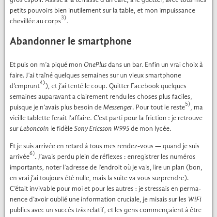
petits pou­voirs bien inutile­ment sur la table, et mon impuis­sance
3)
chevil­lée au corps
.
Abandonner le smartphone
Et puis on m’a piqué mon
One­Plus
dans un bar. Enfin un vrai choix à
faire. J’ai traîné quelques semaines sur un vieux smart­phone
4)
d’emprunt
), et j’ai ten­té le coup. Quit­ter Face­book quelques
semaines aupar­a­vant a claire­ment ren­du les choses plus faciles,
5)
puisque je n’avais plus besoin de
Mes­sen­ger
. Pour tout le reste
, ma
vieille tablette ferait l’affaire. C’est par­ti pour la fric­tion : je retrou­ve
sur
Lebon­coin
le fidèle
Sony Eric­s­son
de mon lycée.
W995
Et je suis arrivée en retard à tous mes ren­dez-vous — quand je suis
6)
arrivée
. J’avais per­du plein de réflex­es : enreg­istr­er les numéros
impor­tants, not­er l’adresse de l’endroit où je vais, lire un plan (bon,
en vrai j’ai tou­jours été nulle, mais la suite va vous sur­pren­dre).
C’était inviv­able pour moi et pour les autres : je stres­sais en per­ma­
nence d’avoir oublié une infor­ma­tion cru­ciale, je mis­ais sur les
WiFi
publics avec un suc­cès
très
relatif, et les gens com­mençaient à être