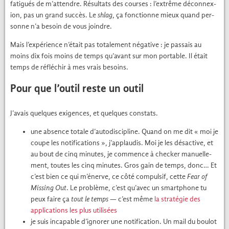
fatigués de m’attendre. Résul­tats des cours­es : l’extrême décon­nex­
ion, pas un grand suc­cès. Le
shlag
, ça fonc­tionne mieux quand per­
son­ne n’a besoin de vous join­dre.
Mais l’expérience n’était pas totale­ment néga­tive : je pas­sais au
moins dix fois moins de temps qu’avant sur mon portable. Il était
temps de réfléchir à mes vrais besoins.
Pour que l’outil reste un outil
J’avais quelques exi­gences, et quelques con­stats.
une absence totale d’autodiscipline. Quand on me dit « moi je
coupe les noti­fi­ca­tions », j’applaudis. Moi je les dés­ac­tive, et
au bout de cinq min­utes, je com­mence à check­er manuelle­
ment, toutes les cinq min­utes. Gros gain de temps, donc… Et
c’est bien ce qui m’énerve, ce côté com­pul­sif, cette
Fear of
Miss­ing Out
. Le prob­lème, c’est qu’avec un smart­phone tu
peux faire ça
tout le temps
— c’est même
la stratégie des
appli­ca­tions les plus util­isées
je suis inca­pable d’ignorer une noti­fi­ca­tion. Un mail du boulot