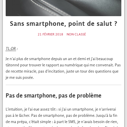
Sans smartphone, point de salut ?
21 FÉVRIER 2018
NON CLASSÉ
;
:
TL
DR
Je n’ai plus de smart­phone depuis un an et demi et j’ai beau­coup
tâton­né pour trou­ver le rap­port au numérique qui me con­ve­nait. Pas
de recette mir­a­cle, pas d’incitation, juste un tour des ques­tions que
je me suis posée.
Pas de smartphone, pas de problème
L’intuition, je l’ai eue assez tôt : si j’ai un smart­phone, je n’arriverai
pas à le lâch­er. Pas de smart­phone, pas de prob­lème. Jusqu’à la fin
de ma pré­pa, c’était sim­ple : à part le
, je n’avais besoin de rien,
SMS